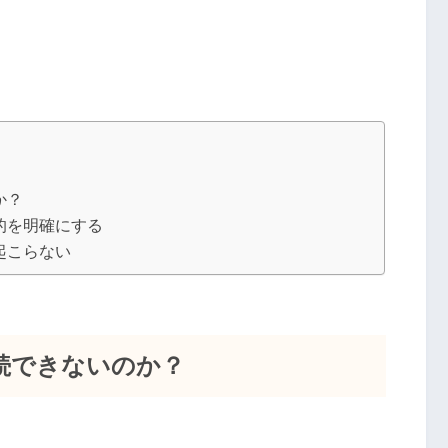
か？
的を明確にする
起こらない
続できないのか？