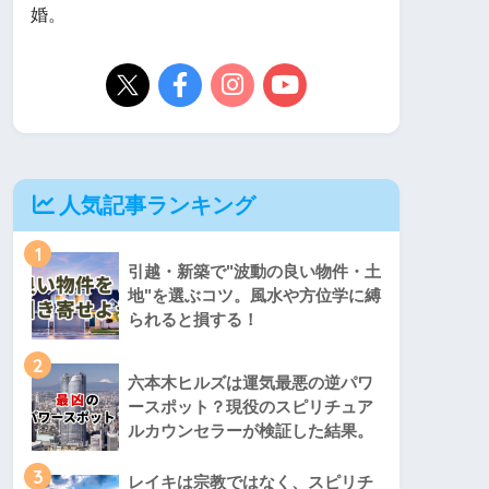
婚。
人気記事ランキング
1
引越・新築で"波動の良い物件・土
地"を選ぶコツ。風水や方位学に縛
られると損する！
2
六本木ヒルズは運気最悪の逆パワ
ースポット？現役のスピリチュア
ルカウンセラーが検証した結果。
3
レイキは宗教ではなく、スピリチ