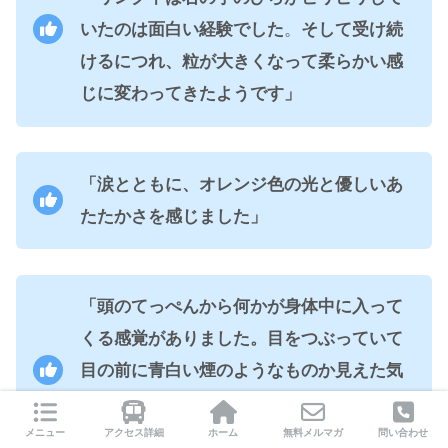
いたのは面白い経験でした
。
そして受け続
けるにつれ、粒が大きくなって柔らかい感
じに変わってきたようです」
「涙とともに、オレンジ色の光と優しいあ
たたかさを感じました」
「頭のてっぺんから何かが身体中に入って
くる感覚がありました。目をつぶっていて
目の前に青白い煙のようなものか見えた気
がします。何故か気分が良く、夜はすぐ熟
睡できました」
メニュー
アクセス詳細
ホーム
無料メルマガ
問い合わせ