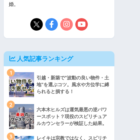
婚。
人気記事ランキング
1
引越・新築で"波動の良い物件・土
地"を選ぶコツ。風水や方位学に縛
られると損する！
2
六本木ヒルズは運気最悪の逆パワ
ースポット？現役のスピリチュア
ルカウンセラーが検証した結果。
3
レイキは宗教ではなく、スピリチ