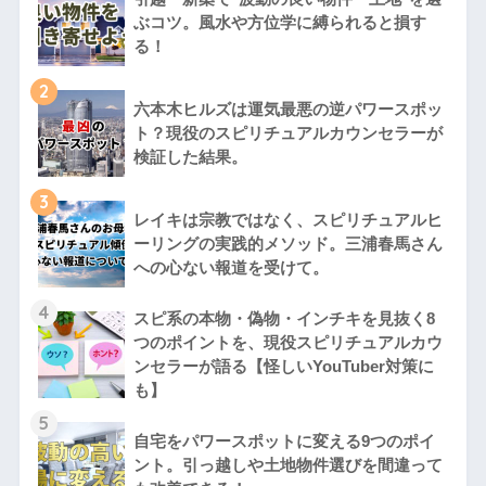
ぶコツ。風水や方位学に縛られると損す
る！
2
六本木ヒルズは運気最悪の逆パワースポッ
ト？現役のスピリチュアルカウンセラーが
検証した結果。
3
レイキは宗教ではなく、スピリチュアルヒ
ーリングの実践的メソッド。三浦春馬さん
への心ない報道を受けて。
4
スピ系の本物・偽物・インチキを見抜く8
つのポイントを、現役スピリチュアルカウ
ンセラーが語る【怪しいYouTuber対策に
も】
5
自宅をパワースポットに変える9つのポイ
ント。引っ越しや土地物件選びを間違って