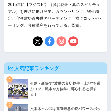
2015年に【マジスピ】（脱お花畑・真のスピリチュ
アル）を理念に掲げ開業。カウンセリング、物件鑑
定、守護霊や過去世のリーディング、禅タロットやヒ
ーリング、各種講座を行っている。既婚。
人気記事ランキング
1
引越・新築で"波動の良い物件・土地"を選
ぶコツ。風水や方位学に縛られると損す
る！
2
六本木ヒルズは運気最悪の逆パワースポッ