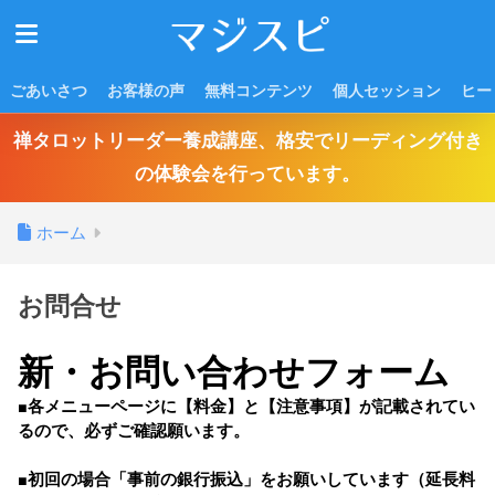
ごあいさつ
お客様の声
無料コンテンツ
個人セッション
ヒー
禅タロットリーダー養成講座、格安でリーディング付き
の体験会を行っています。
ホーム
お問合せ