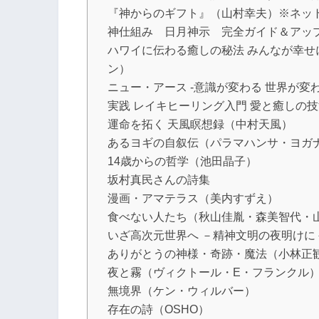
『神からのギフト』（山村幸夫）※ネッ
神仕組み 日月神示 完全ガイド＆アッ
ハワイに伝わる癒しの秘法 みんなが幸
ン）
ニュー・アース -意識が変わる 世界が変
実践 レイキヒーリング入門 愛と癒しの
運命を拓く 天風瞑想録（中村天風）
あるヨギの自叙伝（パラマハンサ・ヨガ
14歳からの哲学（池田晶子）
坂村真民さんの詩集
漫画・アマテラス（美内すずえ）
食べない人たち（秋山佳胤・森美智代・
いざ高次元世界へ －精神文明の夜明けに
ありがとうの神様・奇跡・魔法（小林正
夜と霧（ヴィクトール・E・フランクル
無境界（ケン・ウィルバー）
存在の詩（OSHO）