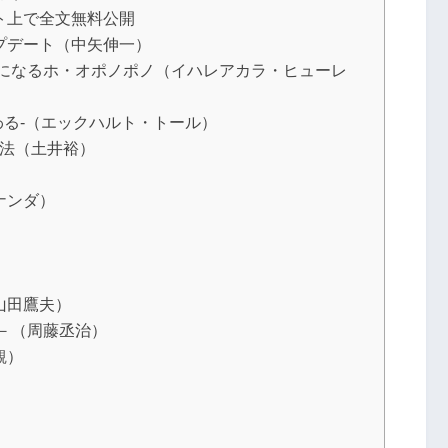
ト上で全文無料公開
プデート（中矢伸一）
せになるホ・オポノポノ（イハレアカラ・ヒューレ
わる-（エックハルト・トール）
技法（土井裕）
ナンダ）
山田鷹夫）
－（周藤丞治）
観）
）