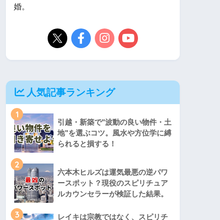
婚。
人気記事ランキング
1
引越・新築で"波動の良い物件・土
地"を選ぶコツ。風水や方位学に縛
られると損する！
2
六本木ヒルズは運気最悪の逆パワ
ースポット？現役のスピリチュア
ルカウンセラーが検証した結果。
3
レイキは宗教ではなく、スピリチ