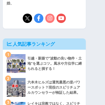
婚。
人気記事ランキング
1
引越・新築で"波動の良い物件・土
地"を選ぶコツ。風水や方位学に縛
られると損する！
2
六本木ヒルズは運気最悪の逆パワ
ースポット？現役のスピリチュア
ルカウンセラーが検証した結果。
3
レイキは宗教ではなく、スピリチ