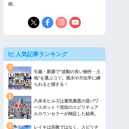
婚。
人気記事ランキング
1
引越・新築で"波動の良い物件・土
地"を選ぶコツ。風水や方位学に縛
られると損する！
2
六本木ヒルズは運気最悪の逆パワ
ースポット？現役のスピリチュア
ルカウンセラーが検証した結果。
3
レイキは宗教ではなく、スピリチ