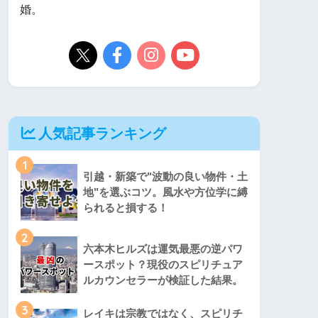
婚。
人気記事ランキング
1
引越・新築で"波動の良い物件・土
地"を選ぶコツ。風水や方位学に縛
られると損する！
2
六本木ヒルズは運気最悪の逆パワ
ースポット？現役のスピリチュア
ルカウンセラーが検証した結果。
3
レイキは宗教ではなく、スピリチ