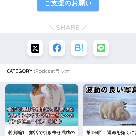
ご支援のお願い
SHARE
CATEGORY :
Podcastラジオ
特別編1：婚活で引き寄せ成功の
第194回：運命を拓く