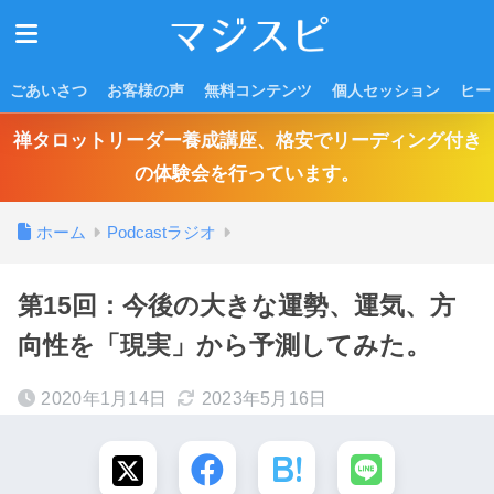
ごあいさつ
お客様の声
無料コンテンツ
個人セッション
ヒー
禅タロットリーダー養成講座、格安でリーディング付き
の体験会を行っています。
ホーム
Podcastラジオ
第15回：今後の大きな運勢、運気、方
向性を「現実」から予測してみた。
2020年1月14日
2023年5月16日