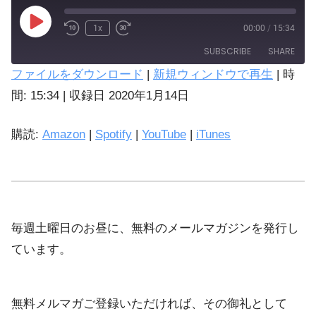
1x
00:00
/
15:34
SUBSCRIBE
SHARE
ファイルをダウンロード
|
新規ウィンドウで再生
|
時
SHARE
間: 15:34
|
収録日 2020年1月14日
Amazon
Spotify
LINK
購読:
Amazon
|
Spotify
|
YouTube
|
iTunes
iTunes
EMBED
YouTube
RSS FEED
毎週土曜日のお昼に、無料のメールマガジンを発行し
ています。
無料メルマガご登録いただければ、その御礼として