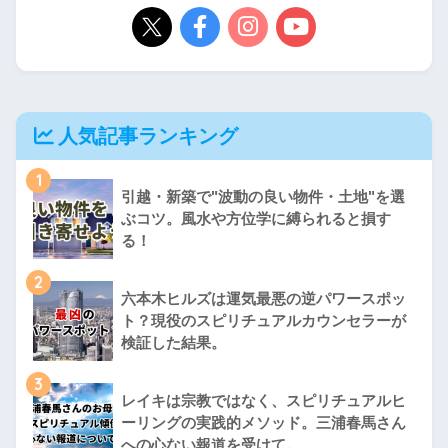
人気記事ランキング
1
引越・新築で"波動の良い物件・土地"を選
ぶコツ。風水や方位学に縛られると損す
る！
2
六本木ヒルズは運気最悪の逆パワースポッ
ト？現役のスピリチュアルカウンセラーが
検証した結果。
3
レイキは宗教ではなく、スピリチュアルヒ
ーリングの実践的メソッド。三浦春馬さん
への心ない報道を受けて。