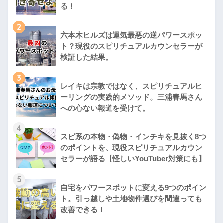
る！
2
六本木ヒルズは運気最悪の逆パワースポッ
ト？現役のスピリチュアルカウンセラーが
検証した結果。
3
レイキは宗教ではなく、スピリチュアルヒ
ーリングの実践的メソッド。三浦春馬さん
への心ない報道を受けて。
4
スピ系の本物・偽物・インチキを見抜く8つ
のポイントを、現役スピリチュアルカウン
セラーが語る【怪しいYouTuber対策にも】
5
自宅をパワースポットに変える9つのポイン
ト。引っ越しや土地物件選びを間違っても
改善できる！