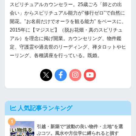
スピリチュアルカウンセラー。25歳ごろ「師との出
会い」からスピリチュアル能力が"修行ゼロ"で自然に
開花。"お名前だけでオーラを観る能力" をベースに、
2015年に【マジスピ】（脱お花畑・真のスピリチュ
アル）を理念に掲げ開業。カウンセリング、物件鑑
定、守護霊や過去世のリーディング、禅タロットやヒ
ーリング、各種講座を行っている。既婚。
人気記事ランキング
1
引越・新築で"波動の良い物件・土地"を選
ぶコツ。風水や方位学に縛られると損す