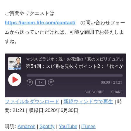
ご質問やリクエストは
https://prism-life.com/contact/
の問い合わせフォー
ムから送っていただければ、可能な範囲でお答えしま
すね。
マジスピラジオ：脱・お花畑の「真のスピリチュアル実践」
第54回：スピ系を見抜くポイント2：「代々が霊能者の家系アピール」と「キラキラ・ワクワクアピール」に注意しよう。実際のオーラは【ギラギラ】かもしれないから。
1x
00:00
/
21:21
SUBSCRIBE
SHARE
ファイルをダウンロード
|
新規ウィンドウで再生
|
時
SHARE
間: 21:21
|
収録日 2020年6月30日
Amazon
Spotify
LINK
購読:
Amazon
|
Spotify
|
YouTube
|
iTunes