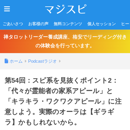
ごあいさつ
お客様の声
無料コンテンツ
個人セッション
ヒー
禅タロットリーダー養成講座、格安でリーディング付き
の体験会を行っています。
ホーム
Podcastラジオ
第54回：スピ系を見抜くポイント2：
「代々が霊能者の家系アピール」と
「キラキラ・ワクワクアピール」に注
意しよう。実際のオーラは【ギラギ
ラ】かもしれないから。