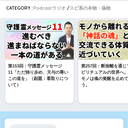
CATEGORY :
Podcastラジオ
スピ系の本物・偽物
第153回：守護霊メッセージ
第257回：断捨離を通
11「ただ独り歩め、天与の尊い
ピリチュアルの世界へ
この道を」（副題：看取りにつ
モノは魂の覚醒を止め
いて）
う。