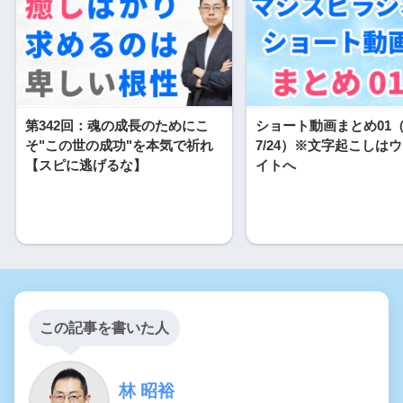
第342回：魂の成長のためにこ
ショート動画まとめ01（7
そ"この世の成功"を本気で祈れ
7/24）※文字起こしは
【スピに逃げるな】
イトへ
この記事を書いた人
林 昭裕