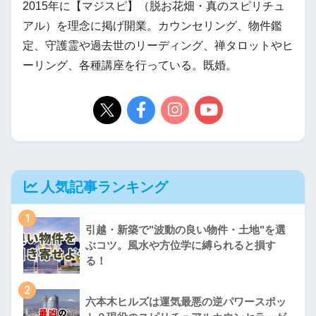
2015年に【マジスピ】（脱お花畑・真のスピリチュ
アル）を理念に掲げ開業。カウンセリング、物件鑑
定、守護霊や過去世のリーディング、禅タロットやヒ
ーリング、各種講座を行っている。既婚。
人気記事ランキング
1
引越・新築で"波動の良い物件・土地"を選
ぶコツ。風水や方位学に縛られると損す
る！
2
六本木ヒルズは運気最悪の逆パワースポッ