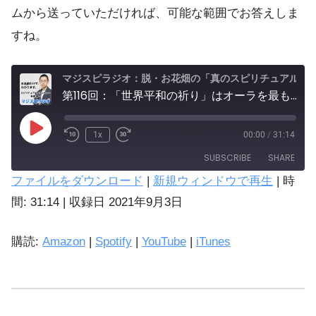
ムから送っていただければ、可能な範囲でお答えしま
すね。
マジスピラジオ：脱・お花畑の「真のスピリチュアル実践」
第116回：「世界平和の祈り」はオーラを最も輝かせ、かつ一番簡単にできる実践法。宗教宗派、思想信条の違いを超え「天国言葉」を人生に活用しよう。【批判覚悟】【五井昌久】
1x
00:00
/
31:14
SUBSCRIBE
SHARE
ファイルをダウンロード
|
新規ウィンドウで再生
|
時
SHARE
間: 31:14
|
収録日 2021年9月3日
Amazon
Spotify
LINK
購読:
Amazon
|
Spotify
|
YouTube
|
iTunes
iTunes
EMBED
YouTube