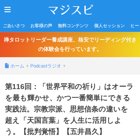
ごあいさつ
お客様の声
無料コンテンツ
個人セッション
ヒー
禅タロットリーダー養成講座、格安でリーディング付き
の体験会を行っています。
ホーム
Podcastラジオ
第116回：「世界平和の祈り」はオーラ
を最も輝かせ、かつ一番簡単にできる
実践法。宗教宗派、思想信条の違いを
超え「天国言葉」を人生に活用しよ
う。【批判覚悟】【五井昌久】