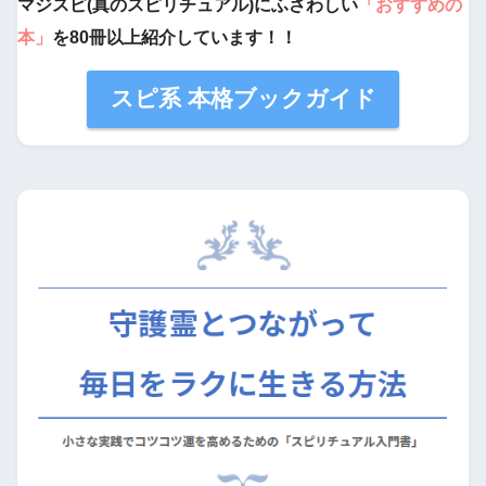
マジスピ(真のスピリチュアル)にふさわしい
「おすすめの
本」
を80冊以上紹介しています！！
スピ系 本格ブックガイド