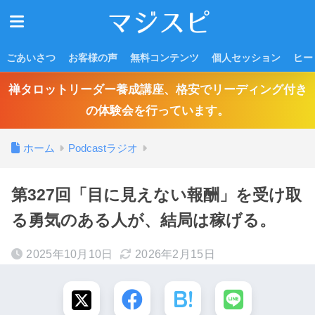
ごあいさつ
お客様の声
無料コンテンツ
個人セッション
ヒー
禅タロットリーダー養成講座、格安でリーディング付き
の体験会を行っています。
ホーム
Podcastラジオ
第327回「目に見えない報酬」を受け取
る勇気のある人が、結局は稼げる。
2025年10月10日
2026年2月15日