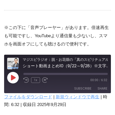
※この下に「音声プレーヤー」があります。倍速再生
も可能ですし、YouTubeより通信量も少ないし、スマ
ホを画面オフにしても聴けるので便利です。
マジスピラジオ：脱・お花畑の「真のスピリチュアル実践」
ショート動画まとめ10（9/22～9/28）※文字起こしはウェブサイトへ
1x
00:00
/
6:32
SUBSCRIBE
SHARE
ファイルをダウンロード
|
新規ウィンドウで再生
|
時
SHARE
間: 6:32
|
収録日 2025年9月29日
Amazon
Spotify
LINK