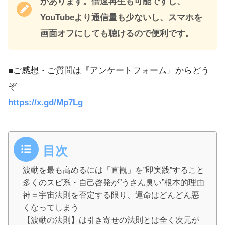
があります。倍速再生も可能ですし、
YouTubeより通信量も少ないし、スマホを
画面オフにしても聴けるので便利です。
■ご感想・ご質問は『アンケートフォーム』からどう
ぞ
https://x.gd/Mp7Lg
目次
波動を最も高めるには「直観」を”即実践”すること
多くのスピ系・自己啓発が”うさん臭い”根本的理由
神＝宇宙法則を否定する限り、運命はどんどん悪
くなってしまう
【波動の法則】は引き寄せの法則とは全く次元が