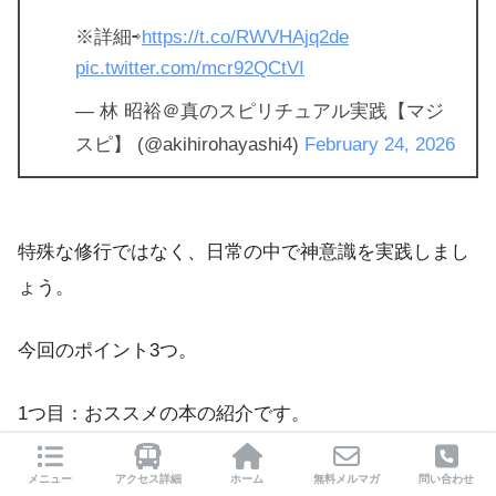
※詳細⇨
https://t.co/RWVHAjq2de
pic.twitter.com/mcr92QCtVI
— 林 昭裕＠真のスピリチュアル実践【マジ
スピ】 (@akihirohayashi4)
February 24, 2026
特殊な修行ではなく、日常の中で神意識を実践しまし
ょう。
今回のポイント3つ。
1つ目：おススメの本の紹介です。
足立幸子さんの『あるがままに生きる』という本で
メニュー
アクセス詳細
ホーム
無料メルマガ
問い合わせ