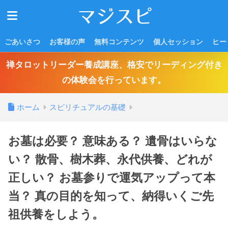
ごあいさつ
お客様の声
無料コンテンツ
個人セッション
ヒー
禅タロットリーダー養成講座、格安でリーディング付き
の体験会を行っています。
ホーム
スピリチュアルの基礎
お墓は必要？ 意味ある？ 遺骨はいらな
い？ 散骨、樹木葬、永代供養、どれが
正しい？ お墓参りで運気アップって本
当？ 真の目的を知って、納得いくご先
祖供養をしよう。