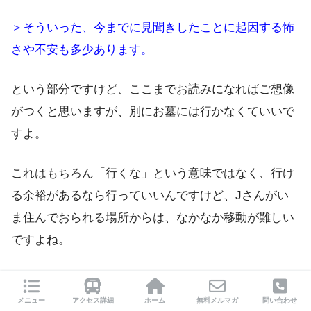
＞そういった、今までに見聞きしたことに起因する怖
さや不安も多少あります。
という部分ですけど、ここまでお読みになればご想像
がつくと思いますが、別にお墓には行かなくていいで
すよ。
これはもちろん「行くな」という意味ではなく、行け
る余裕があるなら行っていいんですけど、Jさんがい
ま住んでおられる場所からは、なかなか移動が難しい
ですよね。
なので、無理していく必要はなく、例えば「月命日」
は少し祈りに時間を割くとか、毎朝毎晩、短くてもい
メニュー
アクセス詳細
ホーム
無料メルマガ
問い合わせ