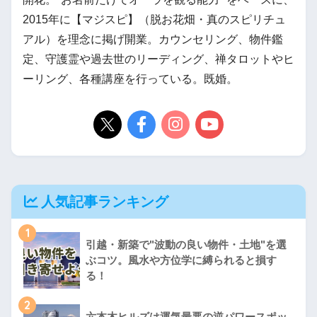
2015年に【マジスピ】（脱お花畑・真のスピリチュ
アル）を理念に掲げ開業。カウンセリング、物件鑑
定、守護霊や過去世のリーディング、禅タロットやヒ
ーリング、各種講座を行っている。既婚。
人気記事ランキング
1
引越・新築で"波動の良い物件・土地"を選
ぶコツ。風水や方位学に縛られると損す
る！
2
六本木ヒルズは運気最悪の逆パワースポッ