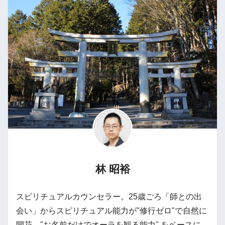
林 昭裕
スピリチュアルカウンセラー。25歳ごろ「師との出
会い」からスピリチュアル能力が"修行ゼロ"で自然に
開花。"お名前だけでオーラを観る能力" をベースに、