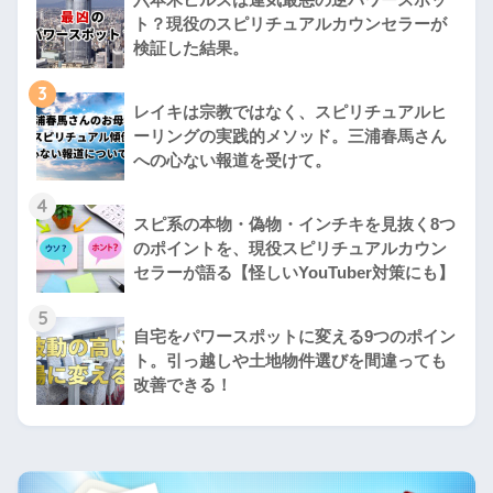
ト？現役のスピリチュアルカウンセラーが
検証した結果。
3
レイキは宗教ではなく、スピリチュアルヒ
ーリングの実践的メソッド。三浦春馬さん
への心ない報道を受けて。
4
スピ系の本物・偽物・インチキを見抜く8つ
のポイントを、現役スピリチュアルカウン
セラーが語る【怪しいYouTuber対策にも】
5
自宅をパワースポットに変える9つのポイン
ト。引っ越しや土地物件選びを間違っても
改善できる！