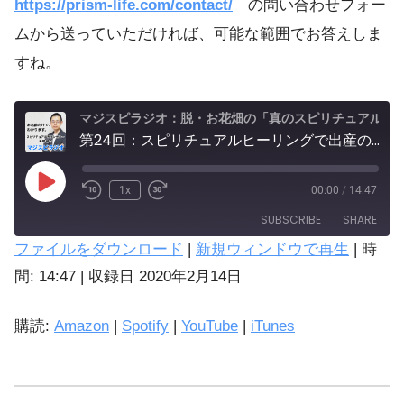
https://prism-life.com/contact/
の問い合わせフォー
ムから送っていただければ、可能な範囲でお答えしま
すね。
マジスピラジオ：脱・お花畑の「真のスピリチュアル実践」
第24回：スピリチュアルヒーリングで出産の傷みが和らいだ話。
1x
00:00
/
14:47
SUBSCRIBE
SHARE
ファイルをダウンロード
|
新規ウィンドウで再生
|
時
SHARE
間: 14:47
|
収録日 2020年2月14日
Amazon
Spotify
LINK
購読:
Amazon
|
Spotify
|
YouTube
|
iTunes
iTunes
EMBED
YouTube