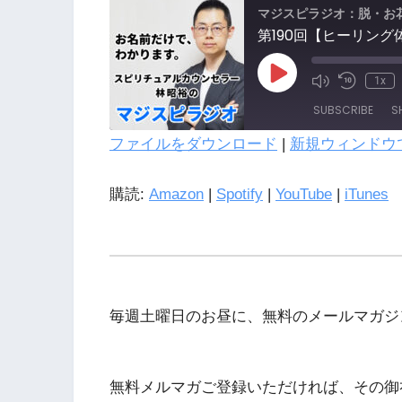
マジスピラジオ：脱・お
1x
SUBSCRIBE
S
ファイルをダウンロード
|
新規ウィンドウ
SHARE
購読:
Amazon
|
Spotify
|
YouTube
|
iTunes
LINK
Amazon
Spotify
EMBED
iTunes
毎週土曜日のお昼に、無料のメールマガジ
RSS FEED
無料メルマガご登録いただければ、その御