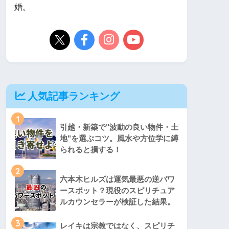
婚。
人気記事ランキング
1
引越・新築で"波動の良い物件・土
地"を選ぶコツ。風水や方位学に縛
られると損する！
2
六本木ヒルズは運気最悪の逆パワ
ースポット？現役のスピリチュア
ルカウンセラーが検証した結果。
3
レイキは宗教ではなく、スピリチ