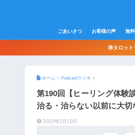
ごあいさつ
お客様の声
無料
禅タロット
ホーム
Podcastラジオ
第190回【ヒーリング体
治る・治らない以前に大切
2023年2月10日