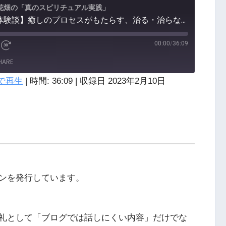
花畑の「真のスピリチュアル実践」
第190回【ヒーリング体験談】癒しのプロセスがもたらす、治る・治らない以前に大切な「いのち」の学び
00:00
/
36:09
HARE
で再生
|
時間: 36:09
|
収録日 2023年2月10日
YouTube
ンを発行しています。
礼として「ブログでは話しにくい内容」だけでな