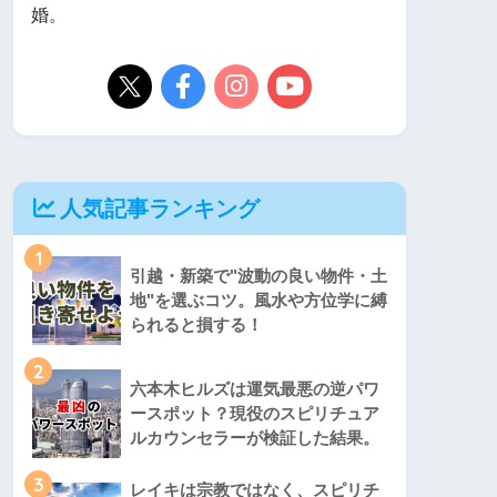
婚。
人気記事ランキング
1
引越・新築で"波動の良い物件・土
地"を選ぶコツ。風水や方位学に縛
られると損する！
2
六本木ヒルズは運気最悪の逆パワ
ースポット？現役のスピリチュア
ルカウンセラーが検証した結果。
3
レイキは宗教ではなく、スピリチ