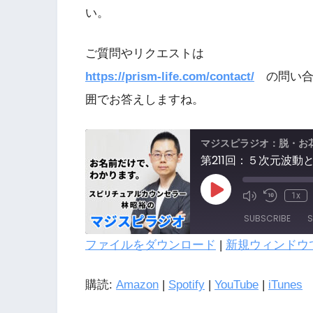
い。
ご質問やリクエストは
https://prism-life.com/contact/
の問い合
囲でお答えしますね。
マジスピラジオ：脱・お
第211回：５次元波
1x
SUBSCRIBE
S
ファイルをダウンロード
|
新規ウィンドウ
SHARE
購読:
Amazon
|
Spotify
|
YouTube
|
iTunes
LINK
Amazon
Spotify