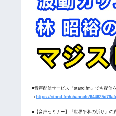
■音声配信サービス『stand.fm』でも配
（
https://stand.fm/channels/644625d79af
■【音声セミナー】『世界平和の祈り』の