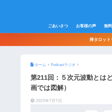
ごあいさつ
お客様の声
無料
禅タロット
ホーム
Podcastラジオ
第211回：５次元波動と
画では図解）
2023年7月7日