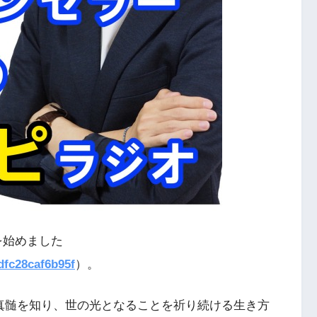
信を始めました
dfc28caf6b95f
）。
真髄を知り、世の光となることを祈り続ける生き方