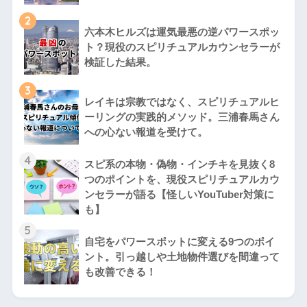
2
六本木ヒルズは運気最悪の逆パワースポッ
ト？現役のスピリチュアルカウンセラーが
検証した結果。
3
レイキは宗教ではなく、スピリチュアルヒ
ーリングの実践的メソッド。三浦春馬さん
への心ない報道を受けて。
4
スピ系の本物・偽物・インチキを見抜く8
つのポイントを、現役スピリチュアルカウ
ンセラーが語る【怪しいYouTuber対策に
も】
5
自宅をパワースポットに変える9つのポイ
ント。引っ越しや土地物件選びを間違って
も改善できる！