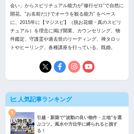
会い」からスピリチュアル能力が"修行ゼロ"で自然に
開花。"お名前だけでオーラを観る能力" をベース
に、2015年に【マジスピ】（脱お花畑・真のスピリ
チュアル）を理念に掲げ開業。カウンセリング、物
件鑑定、守護霊や過去世のリーディング、禅タロッ
トやヒーリング、各種講座を行っている。既婚。
人気記事ランキング
1
引越・新築で"波動の良い物件・土地"を選
ぶコツ。風水や方位学に縛られると損す
る！