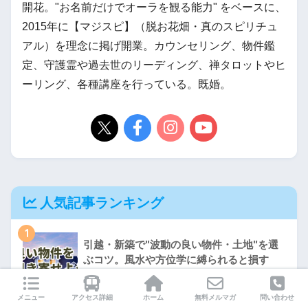
開花。"お名前だけでオーラを観る能力" をベースに、
2015年に【マジスピ】（脱お花畑・真のスピリチュ
アル）を理念に掲げ開業。カウンセリング、物件鑑
定、守護霊や過去世のリーディング、禅タロットやヒ
ーリング、各種講座を行っている。既婚。
人気記事ランキング
1
引越・新築で"波動の良い物件・土地"を選
ぶコツ。風水や方位学に縛られると損す
る！
メニュー
アクセス詳細
ホーム
無料メルマガ
問い合わせ
2