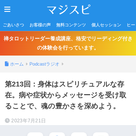
ごあいさつ
お客様の声
無料コンテンツ
個人セッション
ヒー
禅タロットリーダー養成講座、格安でリーディング付き
の体験会を行っています。
ホーム
Podcastラジオ
第213回：身体はスピリチュアルな存
在。病や症状からメッセージを受け取
ることで、魂の豊かさを深めよう。
2023年7月21日