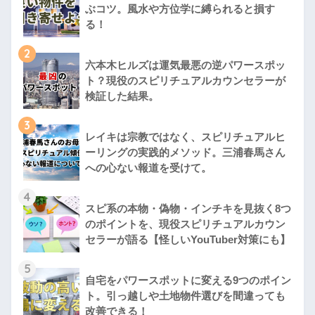
ぶコツ。風水や方位学に縛られると損す
る！
2
六本木ヒルズは運気最悪の逆パワースポッ
ト？現役のスピリチュアルカウンセラーが
検証した結果。
3
レイキは宗教ではなく、スピリチュアルヒ
ーリングの実践的メソッド。三浦春馬さん
への心ない報道を受けて。
4
スピ系の本物・偽物・インチキを見抜く8つ
のポイントを、現役スピリチュアルカウン
セラーが語る【怪しいYouTuber対策にも】
5
自宅をパワースポットに変える9つのポイン
ト。引っ越しや土地物件選びを間違っても
改善できる！