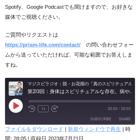
Spotify、Google Podcastでも聞けますので、お好きな
媒体でご視聴ください。
ご質問やリクエストは
https://prism-life.com/contact/
の問い合わせフォー
ムから送っていただければ、可能な範囲でお答えしま
すね。
マジスピラジオ：脱・お花畑の「真のスピリチュアル実践」
第213回：身体はスピリチュアルな存在。病や症状からメッセージを受け取ることで、魂の豊かさを深めよう。
1x
00:00
/
28:05
SUBSCRIBE
SHARE
ファイルをダウンロード
|
新規ウィンドウで再生
|
時
SHARE
間: 28:05
|
収録日 2023年7月21日
Amazon
Spotify