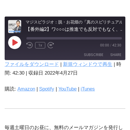
マジスピラジオ：脱・お花畑の「真のスピリチュアル実践」
【番外編2】ワ○○○は推進でも反対でもなく、今は冷静な情報収集が吉。やがて歴史が虚偽を暴くだろう。
1x
00:00
/
42:30
SUBSCRIBE
SHARE
ファイルをダウンロード
|
新規ウィンドウで再生
|
時
SHARE
間: 42:30
|
収録日 2022年4月27日
Amazon
Spotify
LINK
購読:
Amazon
|
Spotify
|
YouTube
|
iTunes
iTunes
EMBED
YouTube
RSS FEED
毎週土曜日のお昼に、無料のメールマガジンを発行し