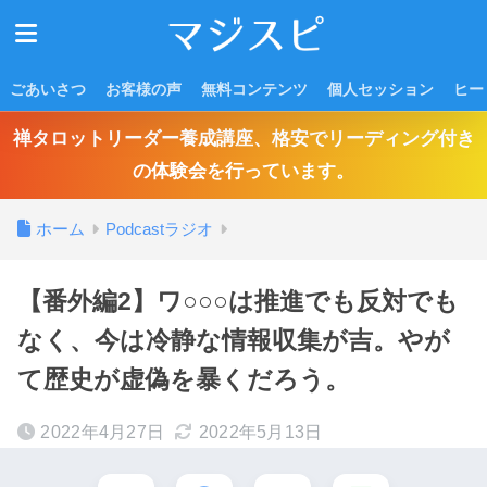
ごあいさつ
お客様の声
無料コンテンツ
個人セッション
ヒー
禅タロットリーダー養成講座、格安でリーディング付き
の体験会を行っています。
ホーム
Podcastラジオ
【番外編2】ワ○○○は推進でも反対でも
なく、今は冷静な情報収集が吉。やが
て歴史が虚偽を暴くだろう。
2022年4月27日
2022年5月13日