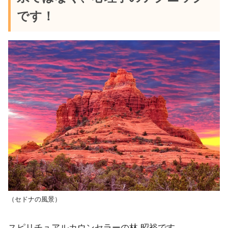
です！
（セドナの
風景
）
スピリチュアルカウンセラーの林 昭裕です。