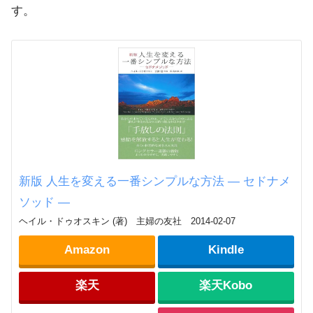
す。
新版 人生を変える一番シンプルな方法 ― セドナメ
ソッド ―
ヘイル・ドゥオスキン (著) 主婦の友社 2014-02-07
Amazon
Kindle
楽天
楽天Kobo