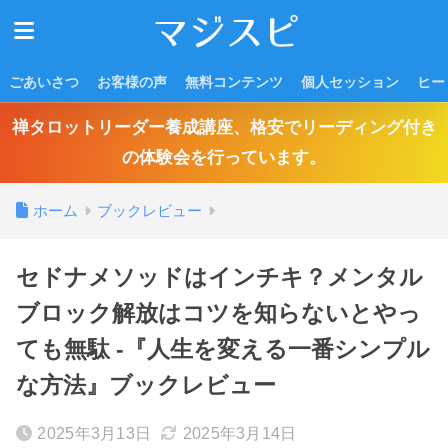
ごあいさつ
お客様の声
無料コンテンツ
個人セッション
ヒー
禅タロットリーダー養成講座、格安でリーディング付き
の体験会を行っています。
ホーム
ブックレビュー
セドナメソッドはインチキ？メンタル
ブロック解放はコツを知らないとやっ
ても無駄 -『人生を変える一番シンプル
な方法』ブックレビュー
2025年3月13日
2025年3月14日