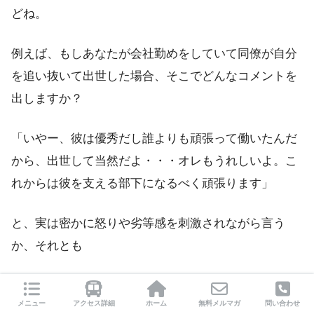
どね。
例えば、もしあなたが会社勤めをしていて同僚が自分
を追い抜いて出世した場合、そこでどんなコメントを
出しますか？
「いやー、彼は優秀だし誰よりも頑張って働いたんだ
から、出世して当然だよ・・・オレもうれしいよ。こ
れからは彼を支える部下になるべく頑張ります」
と、実は密かに怒りや劣等感を刺激されながら言う
か、それとも
「いやー、マジで参ったなー。正直気分が悪いんだけ
メニュー
アクセス詳細
ホーム
無料メルマガ
問い合わせ
ど（汗）だって何だかオレが負け犬みたいじゃ