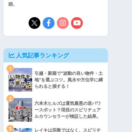
婚。
人気記事ランキング
1
引越・新築で"波動の良い物件・土
地"を選ぶコツ。風水や方位学に縛
られると損する！
2
六本木ヒルズは運気最悪の逆パワ
ースポット？現役のスピリチュア
ルカウンセラーが検証した結果。
3
レイキは宗教ではなく、スピリチ