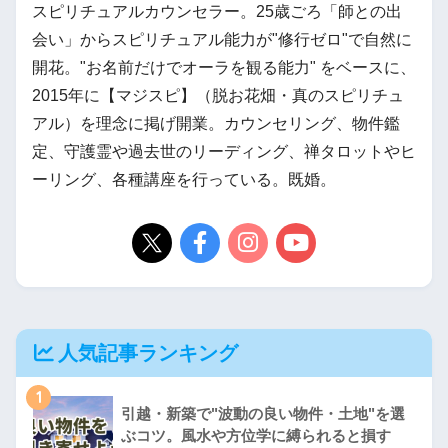
スピリチュアルカウンセラー。25歳ごろ「師との出
会い」からスピリチュアル能力が"修行ゼロ"で自然に
開花。"お名前だけでオーラを観る能力" をベースに、
2015年に【マジスピ】（脱お花畑・真のスピリチュ
アル）を理念に掲げ開業。カウンセリング、物件鑑
定、守護霊や過去世のリーディング、禅タロットやヒ
ーリング、各種講座を行っている。既婚。
人気記事ランキング
1
引越・新築で"波動の良い物件・土地"を選
ぶコツ。風水や方位学に縛られると損す