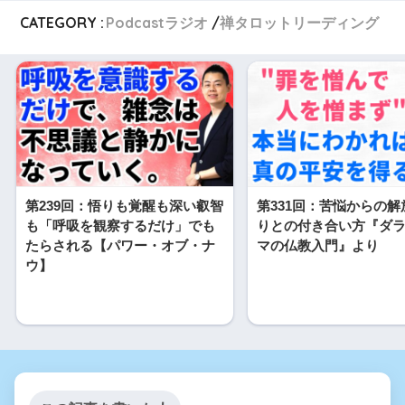
CATEGORY :
Podcastラジオ
禅タロットリーディング
第239回：悟りも覚醒も深い叡智
第331回：苦悩からの
も「呼吸を観察するだけ」でも
りとの付き合い方『ダ
たらされる【パワー・オブ・ナ
マの仏教入門』より
ウ】