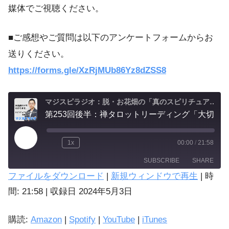
媒体でご視聴ください。
■ご感想やご質問は以下のアンケートフォームからお
送りください。
https://forms.gle/XzRjMUb86Yz8dZSS8
マジスピラジオ：脱・お花畑の「真のスピリチュアル実践」
第253回後半：禅タロットリーディング「大切な人の死を受け容れるために、どう在るべきか？」
1x
00:00
/
21:58
SUBSCRIBE
SHARE
ファイルをダウンロード
|
新規ウィンドウで再生
|
時
SHARE
間: 21:58
|
収録日 2024年5月3日
Amazon
Spotify
LINK
購読:
Amazon
|
Spotify
|
YouTube
|
iTunes