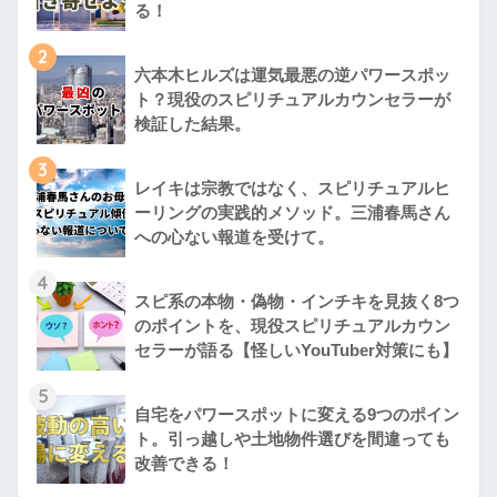
る！
2
六本木ヒルズは運気最悪の逆パワースポッ
ト？現役のスピリチュアルカウンセラーが
検証した結果。
3
レイキは宗教ではなく、スピリチュアルヒ
ーリングの実践的メソッド。三浦春馬さん
への心ない報道を受けて。
4
スピ系の本物・偽物・インチキを見抜く8つ
のポイントを、現役スピリチュアルカウン
セラーが語る【怪しいYouTuber対策にも】
5
自宅をパワースポットに変える9つのポイン
ト。引っ越しや土地物件選びを間違っても
改善できる！