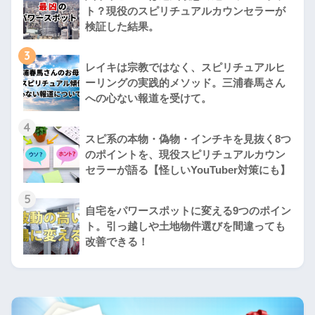
ト？現役のスピリチュアルカウンセラーが
検証した結果。
3
レイキは宗教ではなく、スピリチュアルヒ
ーリングの実践的メソッド。三浦春馬さん
への心ない報道を受けて。
4
スピ系の本物・偽物・インチキを見抜く8つ
のポイントを、現役スピリチュアルカウン
セラーが語る【怪しいYouTuber対策にも】
5
自宅をパワースポットに変える9つのポイン
ト。引っ越しや土地物件選びを間違っても
改善できる！