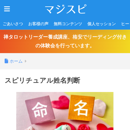
ごあいさつ
お客様の声
無料コンテンツ
個人セッション
ヒー
禅タロットリーダー養成講座、格安でリーディング付き
の体験会を行っています。
ホーム
スピリチュアル姓名判断