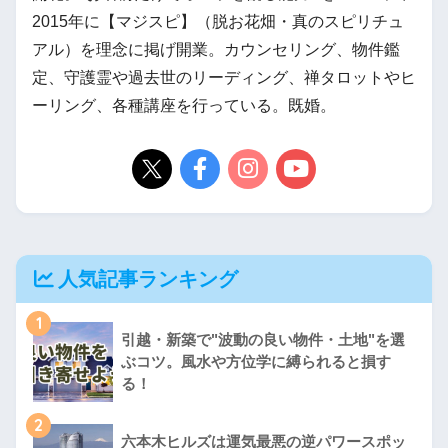
2015年に【マジスピ】（脱お花畑・真のスピリチュ
アル）を理念に掲げ開業。カウンセリング、物件鑑
定、守護霊や過去世のリーディング、禅タロットやヒ
ーリング、各種講座を行っている。既婚。
人気記事ランキング
1
引越・新築で"波動の良い物件・土地"を選
ぶコツ。風水や方位学に縛られると損す
る！
2
六本木ヒルズは運気最悪の逆パワースポッ