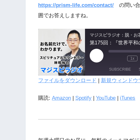
https://prism-life.com/contact/
の問い合
囲でお答えしますね。
マジスピラジオ：脱・お
1x
SUBSCRIBE
ファイルをダウンロード
|
新規ウィンドウ
SHARE
購読:
Amazon
|
Spotify
|
YouTube
|
iTunes
LINK
Amazon
Spotify
EMBED
iTunes