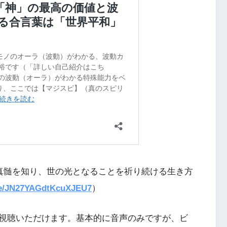
真髄を知り、世の光となることを祈り続ける生き方
gle/JN27YAGdtKcuXJEU7
）
視聴いただけます。基本的に音声のみですが、ビ