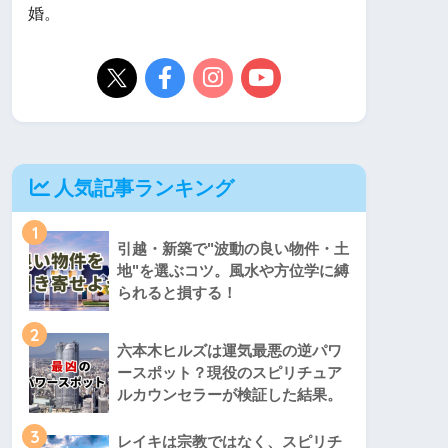
婚。
人気記事ランキング
1
引越・新築で"波動の良い物件・土
地"を選ぶコツ。風水や方位学に縛
られると損する！
2
六本木ヒルズは運気最悪の逆パワ
ースポット？現役のスピリチュア
ルカウンセラーが検証した結果。
3
レイキは宗教ではなく、スピリチ