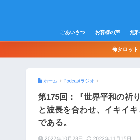
ごあいさつ
お客様の声
無料
禅タロット
ホーム
Podcastラジオ
第175回：『世界平和の祈
と波長を合わせ、イキイキ
である。
2022年10月28日
2022年11月15日