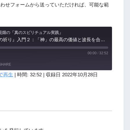
わせフォームから送っていただければ、可能な範
花畑の「真のスピリチュアル実践」
第175回：『世界平和の祈り』入門２：「神」の最高の価値と波長を合わせ、イキイキと生きる合言葉は「世界平和」である。
00:00
/
32:52
SHARE
で再生
|
時間: 32:52
|
収録日 2022年10月28日
YouTube