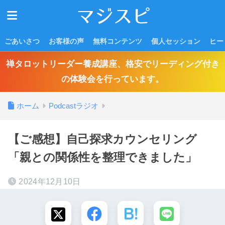
ごあいさつ
お客様の声
無料コンテンツ
個人セッション
ヒー
禅タロットリーダー養成講座、格安でリーディング付き
の体験会を行っています。
ホーム
Podcastラジオ
【ご感想】自己探求カウンセリング
「親との関係性を整理できました」
2024年12月10日