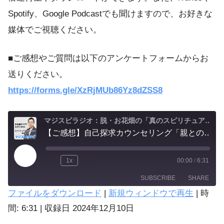
Spotify、Google Podcastでも聞けますので、お好きな
媒体でご視聴ください。
■ご感想やご質問は以下のアンケートフォームからお
送りください。
https://forms.gle/XzRjMUb86Yz8dZSS8
マジスピラジオ：脱・お花畑の「真のスピリチュアル実践」
【ご感想】自己探求カウンセリング「親との関係性を整理できました」
1x
00:00
/
6:31
SUBSCRIBE
SHARE
ファイルをダウンロード
|
新規ウィンドウで再生
|
時
SHARE
間: 6:31
|
収録日 2024年12月10日
Amazon
Spotify