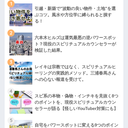
1
引越・新築で"波動の良い物件・土地"を選
ぶコツ。風水や方位学に縛られると損す
る！
2
六本木ヒルズは運気最悪の逆パワースポッ
ト？現役のスピリチュアルカウンセラーが
検証した結果。
3
レイキは宗教ではなく、スピリチュアルヒ
ーリングの実践的メソッド。三浦春馬さん
への心ない報道を受けて。
4
スピ系の本物・偽物・インチキを見抜く8つ
のポイントを、現役スピリチュアルカウン
セラーが語る【怪しいYouTuber対策にも】
5
自宅をパワースポットに変える9つのポイン