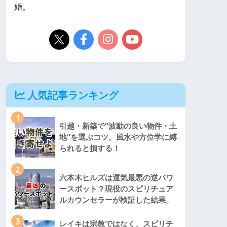
婚。
人気記事ランキング
1
引越・新築で"波動の良い物件・土
地"を選ぶコツ。風水や方位学に縛
られると損する！
2
六本木ヒルズは運気最悪の逆パワ
ースポット？現役のスピリチュア
ルカウンセラーが検証した結果。
3
レイキは宗教ではなく、スピリチ