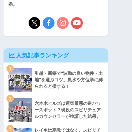
婚。
人気記事ランキング
1
引越・新築で"波動の良い物件・土
地"を選ぶコツ。風水や方位学に縛
られると損する！
2
六本木ヒルズは運気最悪の逆パワ
ースポット？現役のスピリチュア
ルカウンセラーが検証した結果。
3
レイキは宗教ではなく、スピリチ