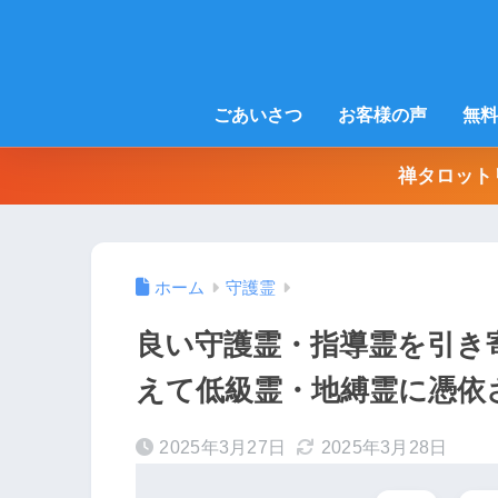
ごあいさつ
お客様の声
無料
禅タロット
ホーム
守護霊
良い守護霊・指導霊を引き
えて低級霊・地縛霊に憑依
2025年3月27日
2025年3月28日