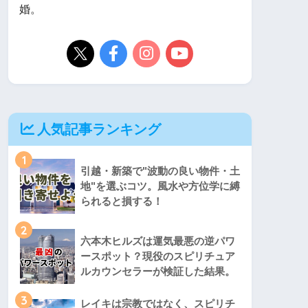
婚。
人気記事ランキング
1
引越・新築で"波動の良い物件・土
地"を選ぶコツ。風水や方位学に縛
られると損する！
2
六本木ヒルズは運気最悪の逆パワ
ースポット？現役のスピリチュア
ルカウンセラーが検証した結果。
3
レイキは宗教ではなく、スピリチ