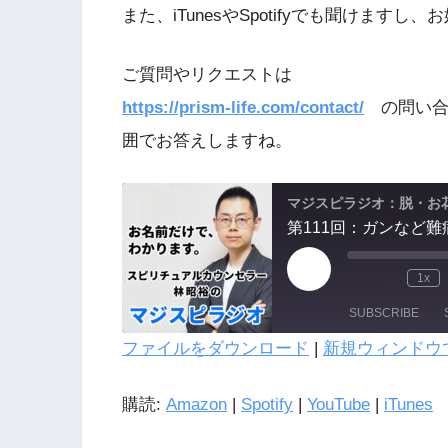
また、iTunesやSpotifyでも聞けます
ご質問やリクエストは
https://prism-life.com/contact/
の問い合
囲でお答えしますね。
マジスピラジオ：脱・お
1x
SUBSCRIBE
ファイルをダウンロード
|
新規ウィンドウ
SHARE
購読:
Amazon
|
Spotify
|
YouTube
|
iTunes
LINK
Amazon
Spotify