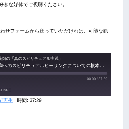
し、お好きな媒体でご視聴ください。
わせフォームから送っていただければ、可能な範
花畑の「真のスピリチュアル実践」
第111回：ガンなど難病へのスピリチュアルヒーリングについての根本的な考え方。効果効能は一切保証できないが、中には不思議なケースもある。常識的な医療を選び、生活習慣を改めた上で考えましょう。
00:00
/
37:29
SHARE
で再生
|
時間: 37:29