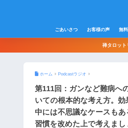
ごあいさつ
お客様の声
無料
禅タロット
ホーム
Podcastラジオ
第111回：ガンなど難病
いての根本的な考え方。効
中には不思議なケースもあ
習慣を改めた上で考えまし