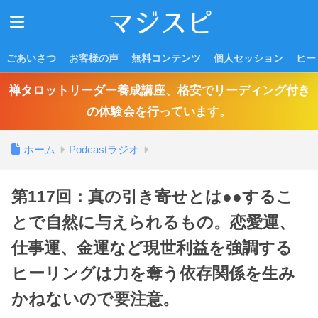
ごあいさつ
お客様の声
無料コンテンツ
個人セッション
ヒー
禅タロットリーダー養成講座、格安でリーディング付き
の体験会を行っています。
ホーム
Podcastラジオ
第117回：真の引き寄せとは●●するこ
とで自然に与えられるもの。恋愛運、
仕事運、金運など現世利益を強調する
ヒーリングは力を奪う依存関係を生み
かねないので要注意。