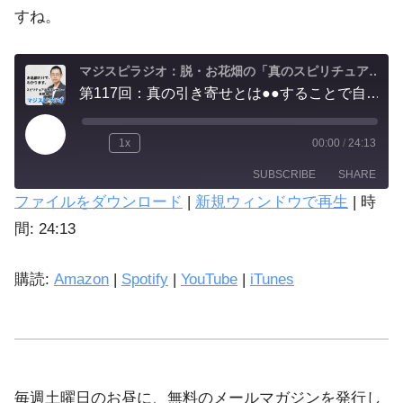
すね。
マジスピラジオ：脱・お花畑の「真のスピリチュアル実践」
第117回：真の引き寄せとは●●することで自然に与えられるもの。恋愛運、仕事運、金運など現世利益を強調するヒーリングは力を奪う依存関係を生みかねないので要注意。
1x
00:00
/
24:13
SUBSCRIBE
SHARE
ファイルをダウンロード
|
新規ウィンドウで再生
|
時
SHARE
間: 24:13
Amazon
Spotify
LINK
購読:
Amazon
|
Spotify
|
YouTube
|
iTunes
iTunes
EMBED
YouTube
RSS FEED
毎週土曜日のお昼に、無料のメールマガジンを発行し