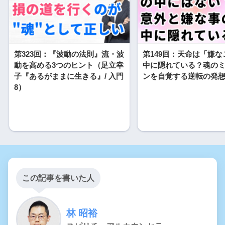
第323回：『波動の法則』流・波
第149回：天命は「嫌
動を高める3つのヒント（足立幸
中に隠れている？魂の
子『あるがままに生きる』/ 入門
ンを自覚する逆転の発
8）
この記事を書いた人
林 昭裕