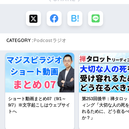
CATEGORY :
Podcastラジオ
ショート動画まとめ07（9/1～
第253回後半：禅タロ
9/7）※文字起こしはウェブサイ
ィング「大切な人の死
トへ
れるために、どう在る
か？」