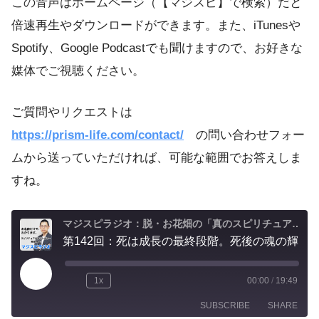
この音声はホームページ（【マジスピ】で検索）だと
倍速再生やダウンロードができます。また、iTunesや
Spotify、Google Podcastでも聞けますので、お好きな
媒体でご視聴ください。
ご質問やリクエストは
https://prism-life.com/contact/
の問い合わせフォー
ムから送っていただければ、可能な範囲でお答えしま
すね。
マジスピラジオ：脱・お花畑の「真のスピリチュアル実践」
第142回：死は成長の最終段階。死後の魂の輝きは生前に受けた恩への感謝の深さで決まる。
1x
00:00
/
19:49
SUBSCRIBE
SHARE