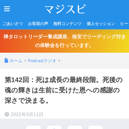
ごあいさつ
お客様の声
無料コンテンツ
個人セッション
ヒー
禅タロットリーダー養成講座、格安でリーディング付き
の体験会を行っています。
ホーム
Podcastラジオ
第142回：死は成長の最終段階。死後の
魂の輝きは生前に受けた恩への感謝の
深さで決まる。
2022年3月11日