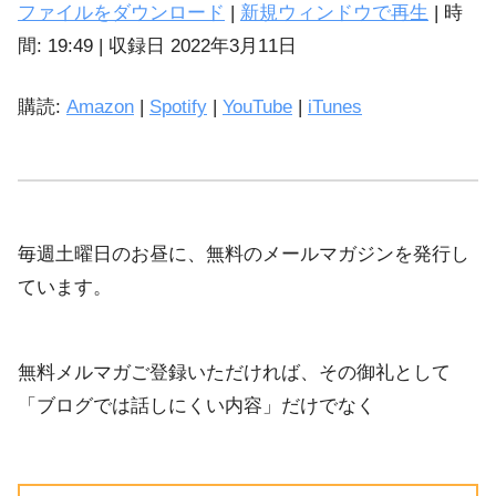
ファイルをダウンロード
|
新規ウィンドウで再生
|
時
SHARE
間: 19:49
|
収録日 2022年3月11日
Amazon
Spotify
LINK
購読:
Amazon
|
Spotify
|
YouTube
|
iTunes
iTunes
EMBED
YouTube
RSS FEED
毎週土曜日のお昼に、無料のメールマガジンを発行し
ています。
無料メルマガご登録いただければ、その御礼として
「ブログでは話しにくい内容」だけでなく