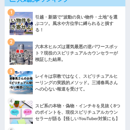
1
引越・新築で"波動の良い物件・土地"を選
ぶコツ。風水や方位学に縛られると損す
る！
2
六本木ヒルズは運気最悪の逆パワースポッ
ト？現役のスピリチュアルカウンセラーが
検証した結果。
3
レイキは宗教ではなく、スピリチュアルヒ
ーリングの実践的メソッド。三浦春馬さん
への心ない報道を受けて。
4
スピ系の本物・偽物・インチキを見抜く8つ
のポイントを、現役スピリチュアルカウン
セラーが語る【怪しいYouTuber対策にも】