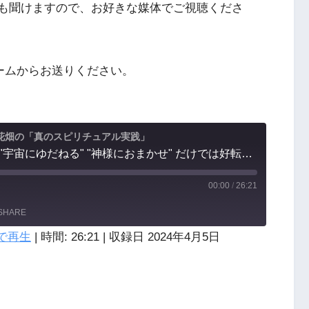
Podcastでも聞けますので、お好きな媒体でご視聴くださ
ームからお送りください。
花畑の「真のスピリチュアル実践」
第249回：なぜ運命は "宇宙にゆだねる" "神様におまかせ" だけでは好転しないのか？
00:00
/
26:21
SHARE
で再生
|
時間: 26:21
|
収録日 2024年4月5日