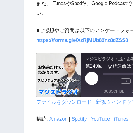
また、iTunesやSpotify、Google 
い。
■ご感想やご質問は以下のアンケートフォ
https://forms.gle/XzRjMUb86Yz8dZSS8
マジスピラジオ：脱・お
1x
SUBSCRIBE
ファイルをダウンロード
|
新規ウィンドウ
SHARE
購読:
Amazon
|
Spotify
|
YouTube
|
iTunes
LINK
Amazon
Spotify