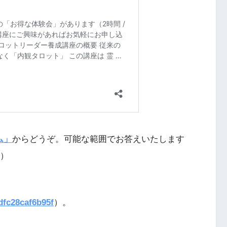
ム」
からどうぞ。可能な範囲でお答えいたします
）
dfc28caf6b95f
）。