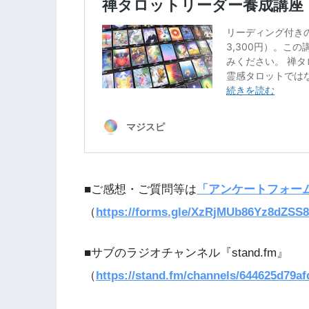
■ご感想・ご質問等は
「アンケートフォー
（
https://forms.gle/XzRjMUb86Yz8dZSS8
■サブのラジオチャンネル『stand.fm』
（
https://stand.fm/channels/644625d79af