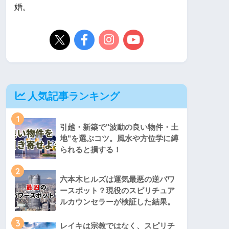
婚。
人気記事ランキング
1
引越・新築で"波動の良い物件・土
地"を選ぶコツ。風水や方位学に縛
られると損する！
2
六本木ヒルズは運気最悪の逆パワ
ースポット？現役のスピリチュア
ルカウンセラーが検証した結果。
3
レイキは宗教ではなく、スピリチ