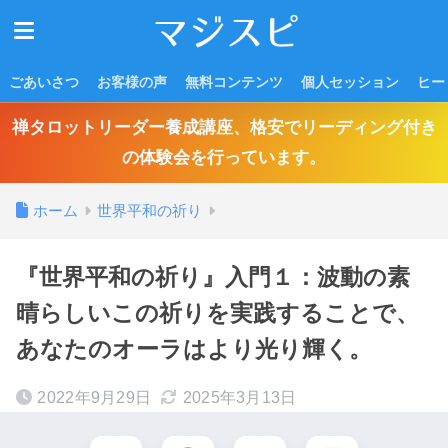
ごあいさつ
お客様の声
無料コンテンツ
個人セッション
ヒー
禅タロットリーダー養成講座、格安でリーディング付き
の体験会を行っています。
ホーム
世界平和の祈り
『世界平和の祈り』入門１：波動の素
晴らしいこの祈りを実践することで、
あなたのオーラはより光り輝く。
2022年9月29日
2025年3月13日