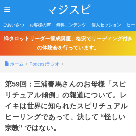
ごあいさつ
お客様の声
無料コンテンツ
個人セッション
ヒー
禅タロットリーダー養成講座、格安でリーディング付き
の体験会を行っています。
ホーム
Podcastラジオ
第59回：三浦春馬さんのお母様「スピ
リチュアル傾倒」の報道について。レ
イキは世界に知られたスピリチュアル
ヒーリングであって、決して “怪しい
宗教” ではない。