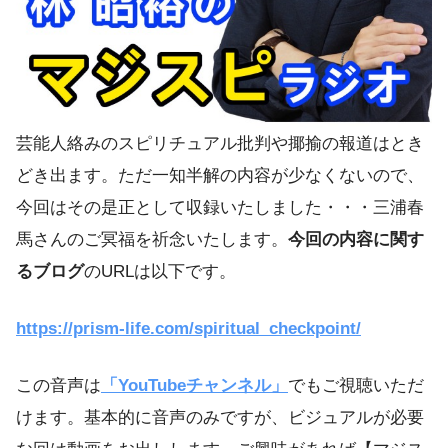
芸能人絡みのスピリチュアル批判や揶揄の報道はとき
どき出ます。ただ一知半解の内容が少なくないので、
今回はその是正として収録いたしました・・・三浦春
馬さんのご冥福を祈念いたします。
今回の内容に関す
るブログ
のURLは以下です。
https://prism-life.com/spiritual_checkpoint/
この音声は
「YouTubeチャンネル」
でもご視聴いただ
けます。基本的に音声のみですが、ビジュアルが必要