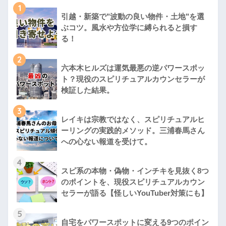
1
引越・新築で"波動の良い物件・土地"を選
ぶコツ。風水や方位学に縛られると損す
る！
2
六本木ヒルズは運気最悪の逆パワースポッ
ト？現役のスピリチュアルカウンセラーが
検証した結果。
3
レイキは宗教ではなく、スピリチュアルヒ
ーリングの実践的メソッド。三浦春馬さん
への心ない報道を受けて。
4
スピ系の本物・偽物・インチキを見抜く8つ
のポイントを、現役スピリチュアルカウン
セラーが語る【怪しいYouTuber対策にも】
5
自宅をパワースポットに変える9つのポイン