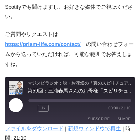
Spotifyでも聞けますし、お好きな媒体でご視聴くださ
い。
ご質問やリクエストは
https://prism-life.com/contact/
の問い合わせフォー
ムから送っていただければ、可能な範囲でお答えしま
すね。
マジスピラジオ：脱・お花畑の「真のスピリチュアル実践」
第59回：三浦春馬さんのお母様「スピリチュアル傾倒」の報道について。レイキは世界に知られたスピリチュアルヒーリングであって、決して "怪しい宗教" ではない。
1x
00:00
/
21:10
SUBSCRIBE
SHARE
ファイルをダウンロード
|
新規ウィンドウで再生
|
時
SHARE
間: 21:10
Amazon
Spotify