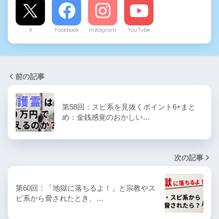
X
Facebook
Instagram
YouTube
前の記事
第58回：スピ系を見抜くポイント6+まと
め：金銭感覚のおかしい…
次の記事
第60回：「地獄に落ちるよ！」と宗教やス
ピ系から脅されたとき、…