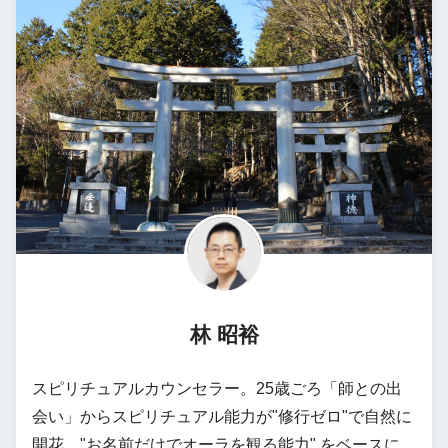
林 昭裕
スピリチュアルカウンセラー。25歳ごろ「師との出
会い」からスピリチュアル能力が"修行ゼロ"で自然に
開花。"お名前だけでオーラを観る能力" をベースに、