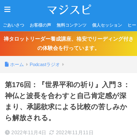
ごあいさつ
お客様の声
無料コンテンツ
個人セッション
ヒー
禅タロットリーダー養成講座、格安でリーディング付き
の体験会を行っています。
ホーム
Podcastラジオ
第176回：『世界平和の祈り』入門３：
神仏と波長を合わすと自己肯定感が深
まり、承認欲求による比較の苦しみか
ら解放される。
2022年11月4日
2022年11月11日