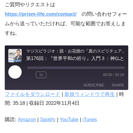
ご質問やリクエストは
https://prism-life.com/contact/
の問い合わせフォー
ムから送っていただければ、可能な範囲でお答えしま
すね。
マジスピラジオ：脱・お花畑の「真のスピリチュアル実践」
第176回：『世界平和の祈り』入門３：神仏と波長を合わすと自己肯定感が深まり、承認欲求による比較の苦しみから解放される。
1x
00:00
/
35:18
SUBSCRIBE
SHARE
ファイルをダウンロード
|
新規ウィンドウで再生
|
時
SHARE
間: 35:18
|
収録日 2022年11月4日
Amazon
Spotify
LINK
購読:
Amazon
|
Spotify
|
YouTube
|
iTunes
iTunes