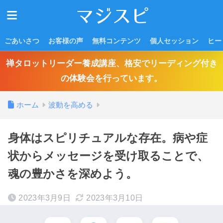
ごあいさつ
お客様の声
無料コンテンツ
個人セッション
ヒー
禅タロットリーダー養成講座、格安でリーディング付き
の体験会を行っています。
ホーム
波動を高める
身体はスピリチュアルな存在。病や症
状からメッセージを受け取ることで、
魂の豊かさを深めよう。
2023年3月9日
2023年3月10日