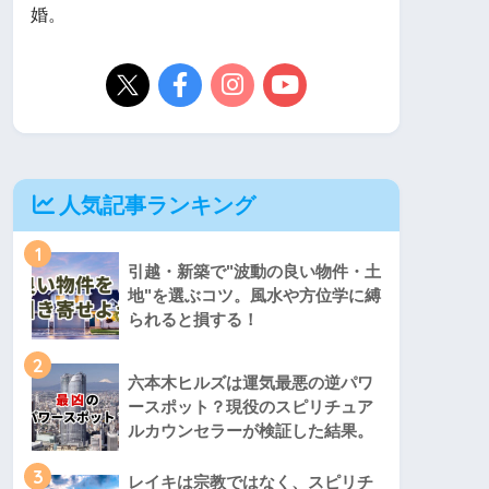
婚。
人気記事ランキング
1
引越・新築で"波動の良い物件・土
地"を選ぶコツ。風水や方位学に縛
られると損する！
2
六本木ヒルズは運気最悪の逆パワ
ースポット？現役のスピリチュア
ルカウンセラーが検証した結果。
3
レイキは宗教ではなく、スピリチ