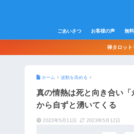
ごあいさつ
お客様の声
無料
禅タロット
ホーム
波動を高める
真の情熱は死と向き合い「
から自ずと湧いてくる
2023年5月11日
2023年5月12日