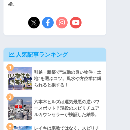
婚。
人気記事ランキング
1
引越・新築で"波動の良い物件・土
地"を選ぶコツ。風水や方位学に縛
られると損する！
2
六本木ヒルズは運気最悪の逆パワ
ースポット？現役のスピリチュア
ルカウンセラーが検証した結果。
3
レイキは宗教ではなく、スピリチ